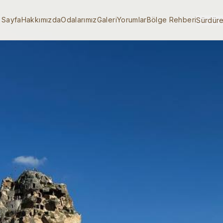
 Sayfa
Hakkımızda
Odalarımız
Galeri
Yorumlar
Bölge Rehberi
Sürdüreb