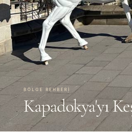
BÖLGE REHBERI
Kapadokya'yı Ke