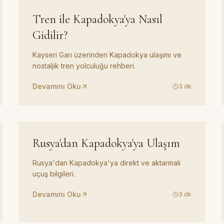
REHBER
05
Tren ile Kapadokya'ya Nasıl
Gidilir?
Kayseri Garı üzerinden Kapadokya ulaşımı ve
nostaljik tren yolculuğu rehberi.
Devamını Oku
3
dk
REHBER
08
Rusya'dan Kapadokya'ya Ulaşım
Rusya'dan Kapadokya'ya direkt ve aktarmalı
uçuş bilgileri.
Devamını Oku
3
dk