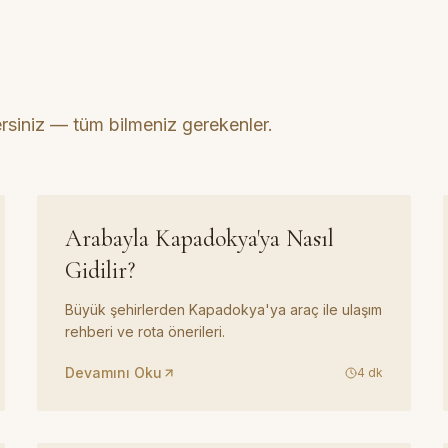
ersiniz — tüm bilmeniz gerekenler.
REHBER
02
Arabayla Kapadokya'ya Nasıl
Gidilir?
Büyük şehirlerden Kapadokya'ya araç ile ulaşım
rehberi ve rota önerileri.
Devamını Oku
4
dk