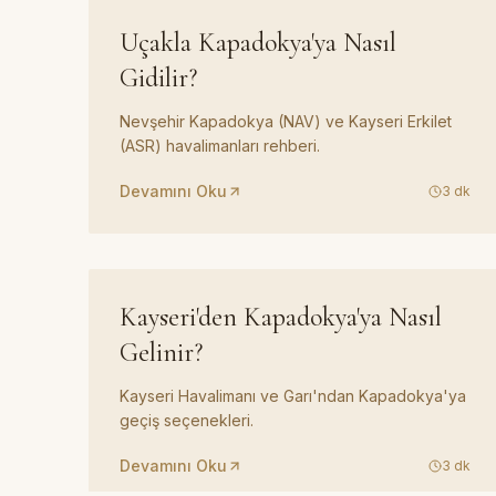
REHBER
04
Uçakla Kapadokya'ya Nasıl
Gidilir?
Nevşehir Kapadokya (NAV) ve Kayseri Erkilet
(ASR) havalimanları rehberi.
Devamını Oku
3
dk
REHBER
07
Kayseri'den Kapadokya'ya Nasıl
Gelinir?
Kayseri Havalimanı ve Garı'ndan Kapadokya'ya
geçiş seçenekleri.
Devamını Oku
3
dk