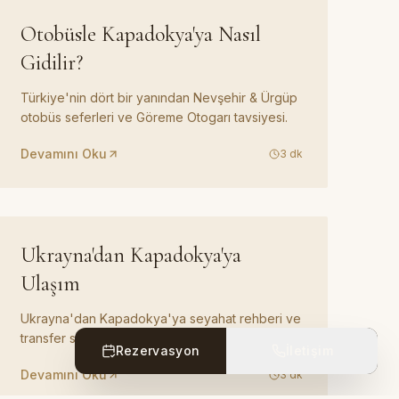
REHBER
06
Otobüsle Kapadokya'ya Nasıl
Gidilir?
Türkiye'nin dört bir yanından Nevşehir & Ürgüp
otobüs seferleri ve Göreme Otogarı tavsiyesi.
Devamını Oku
3
dk
REHBER
09
Ukrayna'dan Kapadokya'ya
Ulaşım
Ukrayna'dan Kapadokya'ya seyahat rehberi ve
transfer seçenekleri.
Rezervasyon
İletişim
Devamını Oku
3
dk