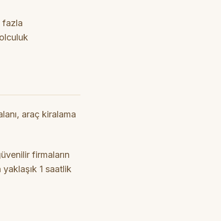
 fazla
yolculuk
anı, araç kiralama
venilir firmaların
 yaklaşık 1 saatlik