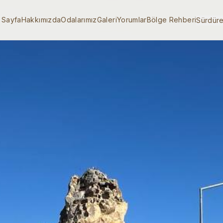
 Sayfa
Hakkımızda
Odalarımız
Galeri
Yorumlar
Bölge Rehberi
Sürdüreb