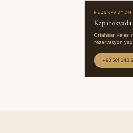
REZERVASYON
Kapadokya'da 
Ortahisar Kalesi
rezervasyon yapab
+90 501 343 