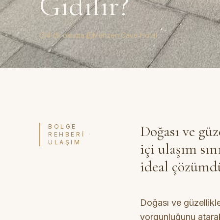
Gidilir?
4 dk okuma
·
Mahzen Cave Hotel
Doğası ve güz
BÖLGE
REHBERI ·
ULAŞIM
içi ulaşım sı
ideal çözümd
Doğası ve güzellikle
yorgunluğunu atarak 