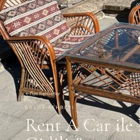
Tüm Rehberler
BÖLGE REHBERI
Rent A Car ile 