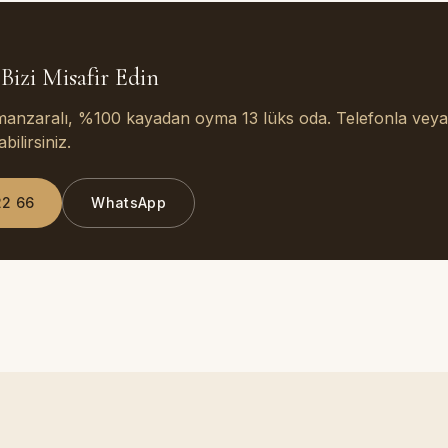
Bizi Misafir Edin
 manzaralı, %100 kayadan oyma 13 lüks oda. Telefonla vey
ilirsiniz.
22 66
WhatsApp