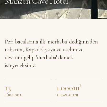
Mahzen Cave Hotel
Peri bacalarına ilk 'merhaba' dediğinizden
itibaren, Kapadokya'ya ve otelimize
devamlı gelip 'merhaba' demek
isteyeceksiniz.
13
1.000m²
LÜKS ODA
TERAS ALANI