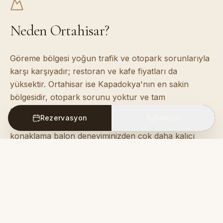
Neden Ortahisar?
Göreme bölgesi yoğun trafik ve otopark sorunlarıyla
karşı karşıyadır; restoran ve kafe fiyatları da
yüksektir. Ortahisar ise Kapadokya'nın en sakin
bölgesidir, otopark sorunu yoktur ve tam
misafirperverlik içinde ağırlanırsınız. Balonlar her
Rezervasyon
İletişim
sabah uçmayabilir; bu nedenle dingin, butik bir
konaklama balon deneyiminizden çok daha kalıcı
olacaktır.
Erişilebilirlik