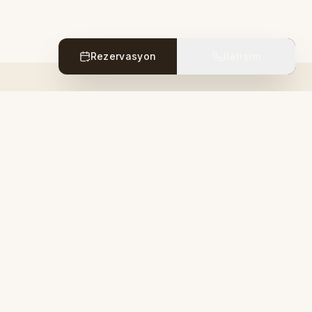
Rezervasyon
İletişim
Uçakla Kapadokya'ya Nasıl Gidilir?
Nevşehir Kapadokya (NAV) ve Kayseri Erkilet
(ASR) havalimanları rehberi.
Devamını Oku