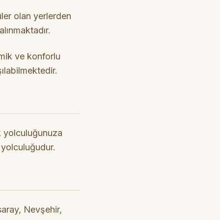
üler olan yerlerden
alınmaktadır.
omik ve konforlu
ılabilmektedir.
rek yolculuğunuza
 yolculuğudur.
saray, Nevşehir,