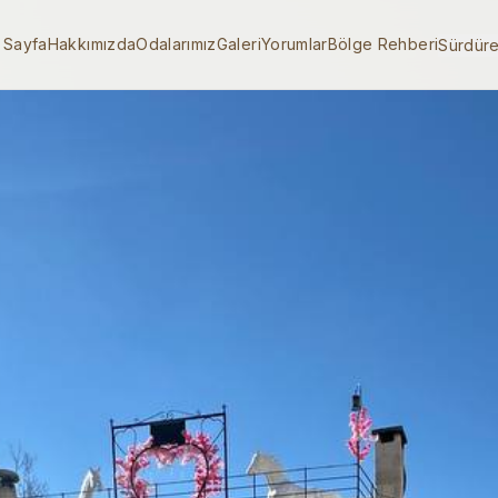
 Sayfa
Hakkımızda
Odalarımız
Galeri
Yorumlar
Bölge Rehberi
Sürdüreb