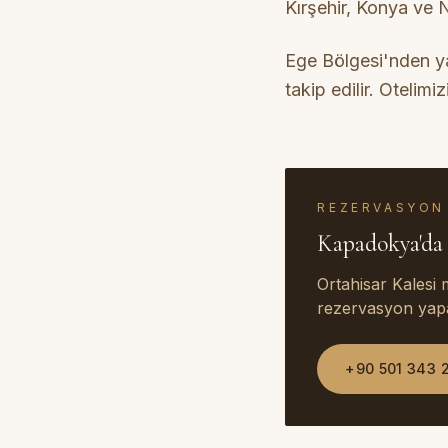
Kırşehir, Konya ve Ni
Ege Bölgesi'nden ya
takip edilir. Otelim
REZERVASYON
Kapadokya'da 
Ortahisar Kalesi
rezervasyon yapab
+90 501 343 