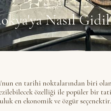
kya'ya Nasıl Gidil
nun en tarihi noktalarından biri ol
ilebilecek özelliği ile popüler bir tati
culuk en ekonomik ve özgür seçenektir