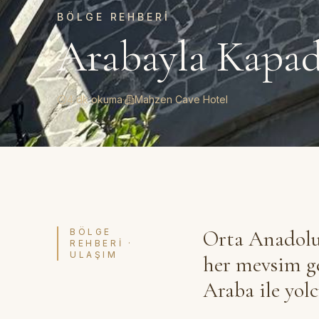
BÖLGE REHBERI
Arabayla Kapado
4 dk okuma
·
Mahzen Cave Hotel
Orta Anadolu'
BÖLGE
REHBERI ·
ULAŞIM
her mevsim gez
Araba ile yol