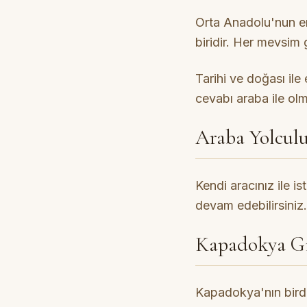
Orta Anadolu'nun en 
biridir. Her mevsim
Tarihi ve doğası il
cevabı araba ile ol
Araba Yolcul
Kendi aracınız ile i
devam edebilirsiniz
Kapadokya Gir
Kapadokya'nın birde