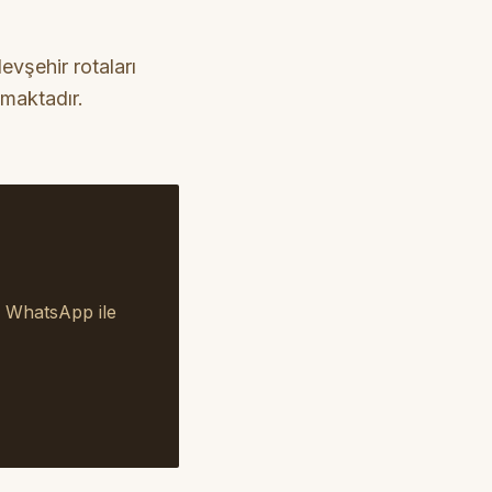
vşehir rotaları
lmaktadır.
a WhatsApp ile