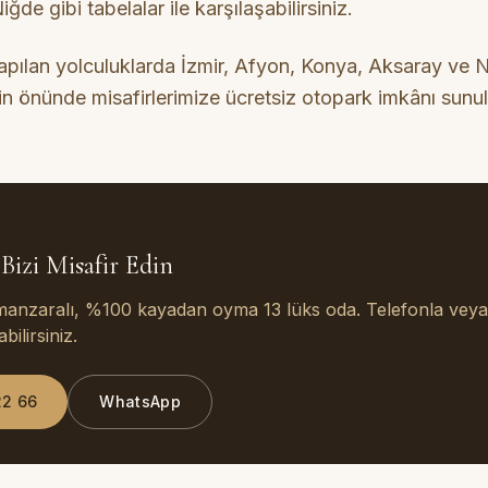
ğde gibi tabelalar ile karşılaşabilirsiniz.
pılan yolculuklarda İzmir, Afyon, Konya, Aksaray ve Ne
izin önünde misafirlerimize ücretsiz otopark imkânı sunu
Bizi Misafir Edin
 manzaralı, %100 kayadan oyma 13 lüks oda. Telefonla vey
ilirsiniz.
22 66
WhatsApp