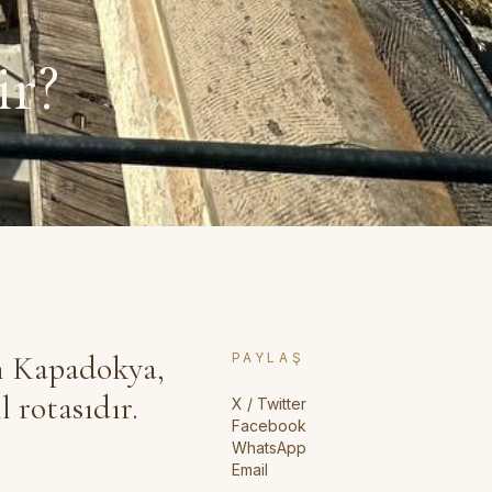
ir?
an Kapadokya,
PAYLAŞ
l rotasıdır.
X / Twitter
Facebook
.
WhatsApp
Email