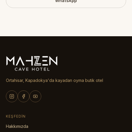
WhatsApp
Ortahisar, Kapadokya'da kayadan oyma butik otel
KEŞFEDIN
Hakkımızda