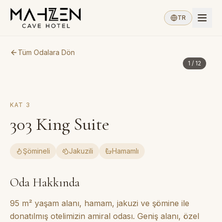
TR
Tüm Odalara Dön
1
/
12
KAT
3
303
King Suite
Şömineli
Jakuzili
Hamamlı
Oda Hakkında
95 m² yaşam alanı, hamam, jakuzi ve şömine ile
donatılmış otelimizin amiral odası. Geniş alanı, özel