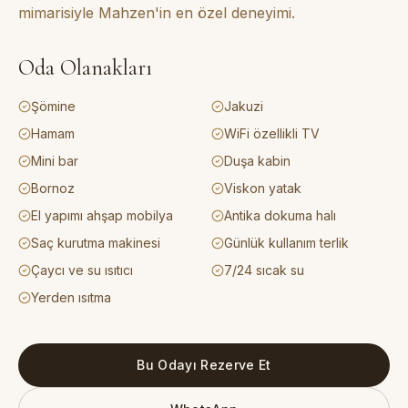
mimarisiyle Mahzen'in en özel deneyimi.
Oda Olanakları
Şömine
Jakuzi
Hamam
WiFi özellikli TV
Mini bar
Duşa kabin
Bornoz
Viskon yatak
El yapımı ahşap mobilya
Antika dokuma halı
Saç kurutma makinesi
Günlük kullanım terlik
Çaycı ve su ısıtıcı
7/24 sıcak su
Yerden ısıtma
Bu Odayı Rezerve Et